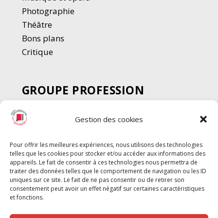
Photographie
Thé
â
tre
Bons plans
Critique
GROUPE PROFESSION
SPECTACLE
Gestion des cookies
Chèque Intermittents
Henotes
Pour offrir les meilleures expériences, nous utilisons des technologies
Chèque Compta
telles que les cookies pour stocker et/ou accéder aux informations des
Chèque Emploi Spectacle
appareils. Le fait de consentir à ces technologies nous permettra de
traiter des données telles que le comportement de navigation ou les ID
G-Pods
uniques sur ce site. Le fait de ne pas consentir ou de retirer son
consentement peut avoir un effet négatif sur certaines caractéristiques
Profession Audio-visuel
Suivre
Suivre
et fonctions.
Le Cahier Pro