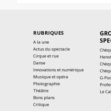
GRO
RUBRIQUES
SPE
A la une
Actus du spectacle
Chèqu
Cirque et rue
Heno
Danse
Chèq
Innovations et numérique
Chèqu
Musique et opéra
G-Po
Photographie
Profe
Thé
â
tre
Le Ca
Bons plans
Critique