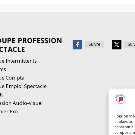
UPE PROFESSION
Suivre
Sui
CTACLE
e Intermittents
tes
ue Compta
e Emploi Spectacle
ds
ssion Audio-visuel
hier Pro
Pour offrir 
cookies pou
consentir à
comportement