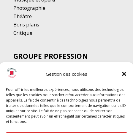
Photographie
Thé
â
tre
Bons plans
Critique
GROUPE PROFESSION
SPECTACLE
Gestion des cookies
Chèque Intermittents
Henotes
Pour offrir les meilleures expériences, nous utilisons des technologies
Chèque Compta
telles que les cookies pour stocker et/ou accéder aux informations des
appareils. Le fait de consentir à ces technologies nous permettra de
Chèque Emploi Spectacle
traiter des données telles que le comportement de navigation ou les ID
G-Pods
uniques sur ce site. Le fait de ne pas consentir ou de retirer son
consentement peut avoir un effet négatif sur certaines caractéristiques
Profession Audio-visuel
Suivre
Suivre
et fonctions.
Le Cahier Pro