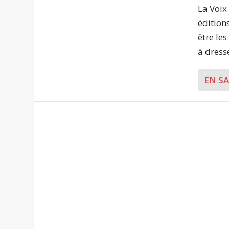
La Voi
édition
être le
à dresse
EN S