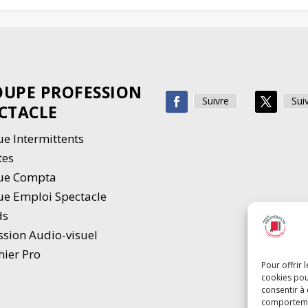
UPE PROFESSION
Suivre
Sui
CTACLE
e Intermittents
tes
ue Compta
e Emploi Spectacle
ds
ssion Audio-visuel
hier Pro
Pour offrir 
cookies pou
consentir à
comportement