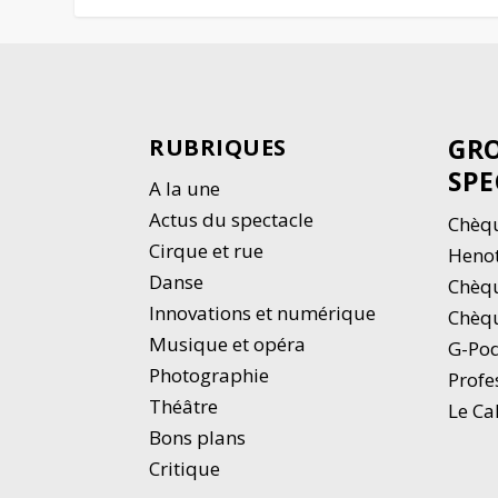
GRO
RUBRIQUES
SPE
A la une
Actus du spectacle
Chèqu
Cirque et rue
Heno
Danse
Chèq
Innovations et numérique
Chèqu
Musique et opéra
G-Po
Photographie
Profe
Thé
â
tre
Le Ca
Bons plans
Critique