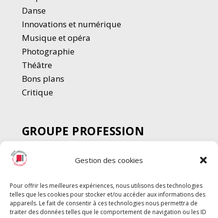
Danse
Innovations et numérique
Musique et opéra
Photographie
Thé
â
tre
Bons plans
Critique
GROUPE PROFESSION
SPECTACLE
Gestion des cookies
Chèque Intermittents
Henotes
Pour offrir les meilleures expériences, nous utilisons des technologies
Chèque Compta
telles que les cookies pour stocker et/ou accéder aux informations des
Chèque Emploi Spectacle
appareils. Le fait de consentir à ces technologies nous permettra de
traiter des données telles que le comportement de navigation ou les ID