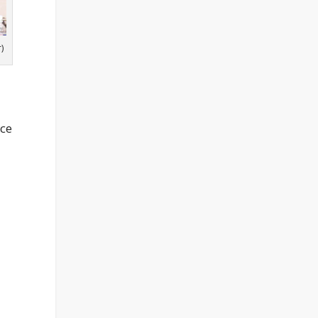
)
ace