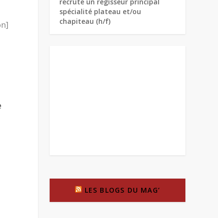
recrute un régisseur principal
spécialité plateau et/ou
chapiteau (h/f)
on]
e
LES BLOGS DU MAG’