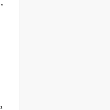
le
s.