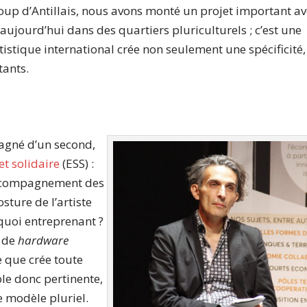
up d’Antillais, nous avons monté un projet important av
ujourd’hui dans des quartiers pluriculturels ; c’est une
rtistique international crée non seulement une spécificité,
tants.
agné d’un second,
et solidaire
(ESS) :
accompagnement des
sture de l’artiste
quoi entreprenant ?
s de
hardware
e que crée toute
ble donc pertinente,
e modèle pluriel.