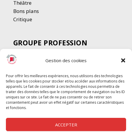
Thé
â
tre
Bons plans
Critique
GROUPE PROFESSION
SPECTACLE
Gestion des cookies
Chèque Intermittents
Henotes
Pour offrir les meilleures expériences, nous utilisons des technologies
Chèque Compta
telles que les cookies pour stocker et/ou accéder aux informations des
Chèque Emploi Spectacle
appareils. Le fait de consentir à ces technologies nous permettra de
traiter des données telles que le comportement de navigation ou les ID
G-Pods
uniques sur ce site. Le fait de ne pas consentir ou de retirer son
consentement peut avoir un effet négatif sur certaines caractéristiques
Profession Audio-visuel
Suivre
Suivre
et fonctions.
Le Cahier Pro
ACCEPTER