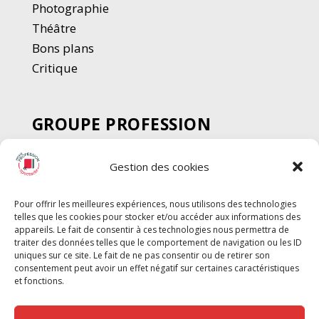
Photographie
Thé
â
tre
Bons plans
Critique
GROUPE PROFESSION
SPECTACLE
Gestion des cookies
Chèque Intermittents
Henotes
Pour offrir les meilleures expériences, nous utilisons des technologies
Chèque Compta
telles que les cookies pour stocker et/ou accéder aux informations des
Chèque Emploi Spectacle
appareils. Le fait de consentir à ces technologies nous permettra de
traiter des données telles que le comportement de navigation ou les ID
G-Pods
uniques sur ce site. Le fait de ne pas consentir ou de retirer son
consentement peut avoir un effet négatif sur certaines caractéristiques
Profession Audio-visuel
Suivre
Suivre
et fonctions.
Le Cahier Pro