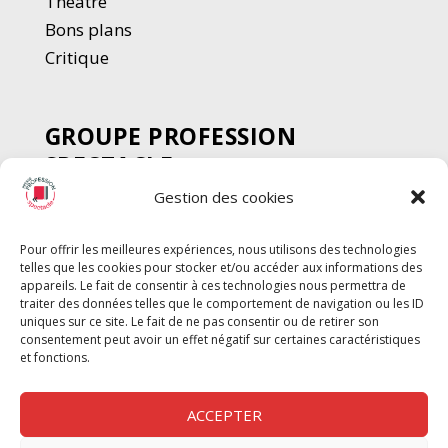
Thé
â
tre
Bons plans
Critique
GROUPE PROFESSION
SPECTACLE
Gestion des cookies
Chèque Intermittents
Henotes
Pour offrir les meilleures expériences, nous utilisons des technologies
Chèque Compta
telles que les cookies pour stocker et/ou accéder aux informations des
Chèque Emploi Spectacle
appareils. Le fait de consentir à ces technologies nous permettra de
traiter des données telles que le comportement de navigation ou les ID
G-Pods
uniques sur ce site. Le fait de ne pas consentir ou de retirer son
consentement peut avoir un effet négatif sur certaines caractéristiques
Profession Audio-visuel
Suivre
Suivre
et fonctions.
Le Cahier Pro
ACCEPTER