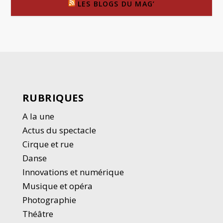
LES BLOGS DU MAG’
RUBRIQUES
A la une
Actus du spectacle
Cirque et rue
Danse
Innovations et numérique
Musique et opéra
Photographie
Thé
â
tre