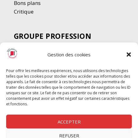
Bons plans
Critique
GROUPE PROFESSION
SPECTACLE
Gestion des cookies
Chèque Intermittents
Henotes
Pour offrir les meilleures expériences, nous utilisons des technologies
Chèque Compta
telles que les cookies pour stocker et/ou accéder aux informations des
Chèque Emploi Spectacle
appareils. Le fait de consentir à ces technologies nous permettra de
traiter des données telles que le comportement de navigation ou les ID
G-Pods
uniques sur ce site. Le fait de ne pas consentir ou de retirer son
consentement peut avoir un effet négatif sur certaines caractéristiques
Profession Audio-visuel
Suivre
Suivre
et fonctions.
Le Cahier Pro
ACCEPTER
REFUSER