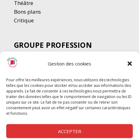
Thé
â
tre
Bons plans
Critique
GROUPE PROFESSION
SPECTACLE
Gestion des cookies
Chèque Intermittents
Henotes
Pour offrir les meilleures expériences, nous utilisons des technologies
Chèque Compta
telles que les cookies pour stocker et/ou accéder aux informations des
Chèque Emploi Spectacle
appareils. Le fait de consentir à ces technologies nous permettra de
traiter des données telles que le comportement de navigation ou les ID
G-Pods
uniques sur ce site. Le fait de ne pas consentir ou de retirer son
consentement peut avoir un effet négatif sur certaines caractéristiques
Profession Audio-visuel
Suivre
Suivre
et fonctions.
Le Cahier Pro
ACCEPTER