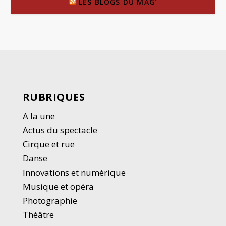
LES BLOGS DU MAG’
RUBRIQUES
A la une
Actus du spectacle
Cirque et rue
Danse
Innovations et numérique
Musique et opéra
Photographie
Thé
â
tre