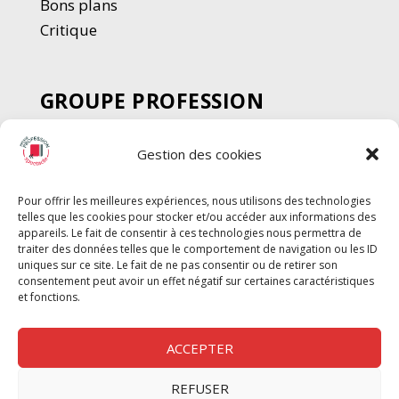
Bons plans
Critique
GROUPE PROFESSION
SPECTACLE
Gestion des cookies
Chèque Intermittents
Henotes
Pour offrir les meilleures expériences, nous utilisons des technologies
Chèque Compta
telles que les cookies pour stocker et/ou accéder aux informations des
Chèque Emploi Spectacle
appareils. Le fait de consentir à ces technologies nous permettra de
traiter des données telles que le comportement de navigation ou les ID
G-Pods
uniques sur ce site. Le fait de ne pas consentir ou de retirer son
consentement peut avoir un effet négatif sur certaines caractéristiques
Profession Audio-visuel
Suivre
Suivre
et fonctions.
Le Cahier Pro
ACCEPTER
REFUSER