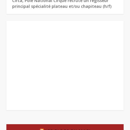
Circa, Pôle National Cirque recrute un régisseur
principal spécialité plateau et/ou chapiteau (h/f)