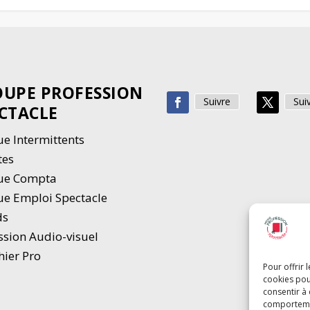
UPE PROFESSION
Suivre
Sui
CTACLE
e Intermittents
tes
ue Compta
e Emploi Spectacle
ds
ssion Audio-visuel
hier Pro
Pour offrir 
cookies pou
consentir à
comportement