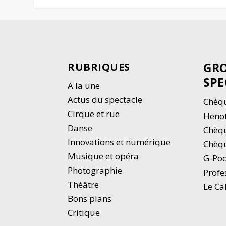
GRO
RUBRIQUES
SPE
A la une
Actus du spectacle
Chèqu
Cirque et rue
Heno
Danse
Chèq
Innovations et numérique
Chèqu
Musique et opéra
G-Po
Photographie
Profe
Thé
â
tre
Le Ca
Bons plans
Critique