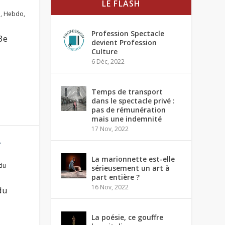
LE FLASH
e
,
Hebdo
,
Profession Spectacle
3e
devient Profession
Culture
6 Déc, 2022
Temps de transport
dans le spectacle privé :
pas de rémunération
mais une indemnité
17 Nov, 2022
A
La marionnette est-elle
du
sérieusement un art à
part entière ?
16 Nov, 2022
du
La poésie, ce gouffre