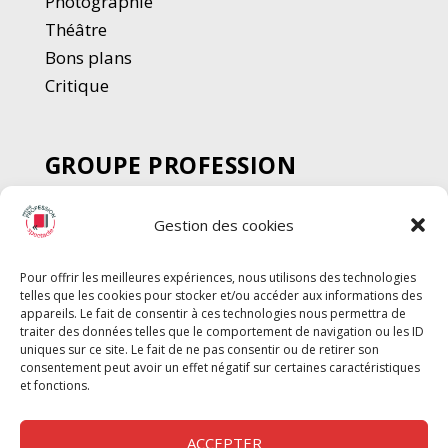
Photographie
Thé
â
tre
Bons plans
Critique
GROUPE PROFESSION
SPECTACLE
Gestion des cookies
Chèque Intermittents
Henotes
Pour offrir les meilleures expériences, nous utilisons des technologies
Chèque Compta
telles que les cookies pour stocker et/ou accéder aux informations des
Chèque Emploi Spectacle
appareils. Le fait de consentir à ces technologies nous permettra de
traiter des données telles que le comportement de navigation ou les ID
G-Pods
uniques sur ce site. Le fait de ne pas consentir ou de retirer son
consentement peut avoir un effet négatif sur certaines caractéristiques
Profession Audio-visuel
Suivre
Suivre
et fonctions.
Le Cahier Pro
ACCEPTER