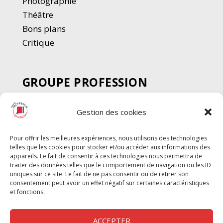
Photographie
Thé
â
tre
Bons plans
Critique
GROUPE PROFESSION
SPECTACLE
Gestion des cookies
Chèque Intermittents
Henotes
Pour offrir les meilleures expériences, nous utilisons des technologies
Chèque Compta
telles que les cookies pour stocker et/ou accéder aux informations des
Chèque Emploi Spectacle
appareils. Le fait de consentir à ces technologies nous permettra de
traiter des données telles que le comportement de navigation ou les ID
G-Pods
uniques sur ce site. Le fait de ne pas consentir ou de retirer son
consentement peut avoir un effet négatif sur certaines caractéristiques
Profession Audio-visuel
Suivre
Suivre
et fonctions.
Le Cahier Pro
ACCEPTER