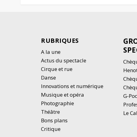
GRO
RUBRIQUES
SPE
A la une
Actus du spectacle
Chèqu
Cirque et rue
Heno
Danse
Chèq
Innovations et numérique
Chèqu
Musique et opéra
G-Po
Photographie
Profe
Thé
â
tre
Le Ca
Bons plans
Critique