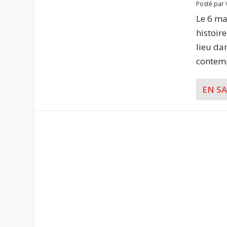
Posté par
Le 6 ma
histoir
lieu da
contemp
EN S