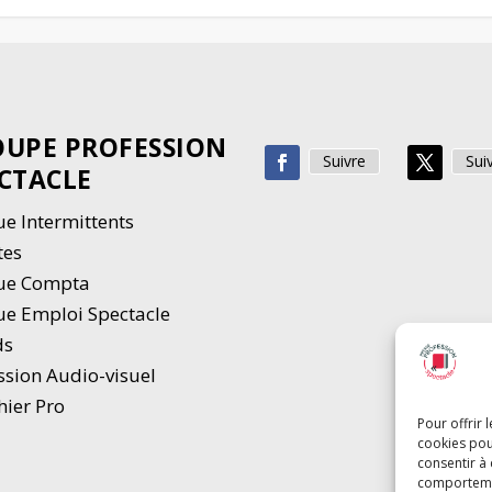
UPE PROFESSION
Suivre
Sui
CTACLE
e Intermittents
tes
ue Compta
e Emploi Spectacle
ds
ssion Audio-visuel
hier Pro
Pour offrir 
cookies pou
consentir à
comportement