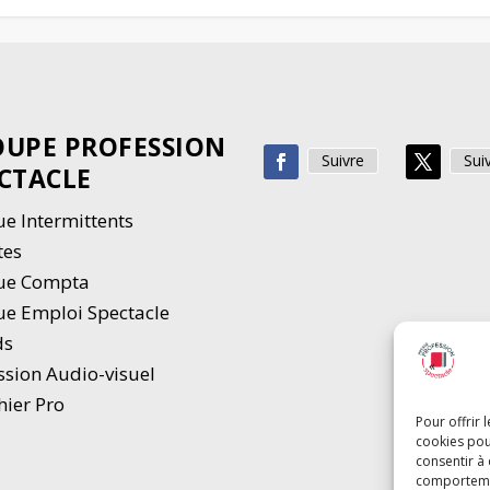
UPE PROFESSION
Suivre
Sui
CTACLE
e Intermittents
tes
ue Compta
e Emploi Spectacle
ds
ssion Audio-visuel
hier Pro
Pour offrir 
cookies pou
consentir à
comportement