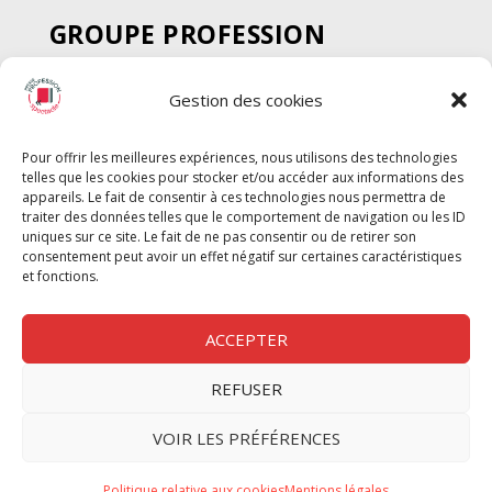
GROUPE PROFESSION
SPECTACLE
Gestion des cookies
Chèque Intermittents
Henotes
Pour offrir les meilleures expériences, nous utilisons des technologies
Chèque Compta
telles que les cookies pour stocker et/ou accéder aux informations des
Chèque Emploi Spectacle
appareils. Le fait de consentir à ces technologies nous permettra de
traiter des données telles que le comportement de navigation ou les ID
G-Pods
uniques sur ce site. Le fait de ne pas consentir ou de retirer son
consentement peut avoir un effet négatif sur certaines caractéristiques
Profession Audio-visuel
Suivre
Suivre
et fonctions.
Le Cahier Pro
ACCEPTER
REFUSER
Nous contacter
VOIR LES PRÉFÉRENCES
Politique de confidentilité
Politique relative aux cookies
Mentions légales