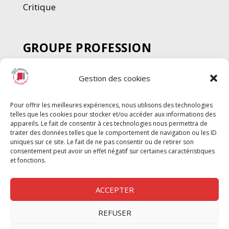
Critique
GROUPE PROFESSION
SPECTACLE
Gestion des cookies
Chèque Intermittents
Henotes
Pour offrir les meilleures expériences, nous utilisons des technologies
Chèque Compta
telles que les cookies pour stocker et/ou accéder aux informations des
Chèque Emploi Spectacle
appareils. Le fait de consentir à ces technologies nous permettra de
traiter des données telles que le comportement de navigation ou les ID
G-Pods
uniques sur ce site. Le fait de ne pas consentir ou de retirer son
consentement peut avoir un effet négatif sur certaines caractéristiques
Profession Audio-visuel
Suivre
Suivre
et fonctions.
Le Cahier Pro
ACCEPTER
REFUSER