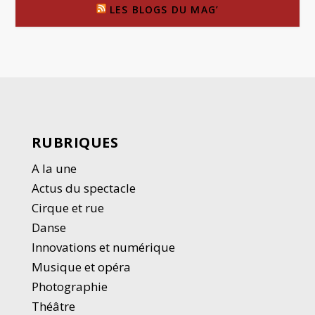
LES BLOGS DU MAG’
RUBRIQUES
A la une
Actus du spectacle
Cirque et rue
Danse
Innovations et numérique
Musique et opéra
Photographie
Thé
â
tre