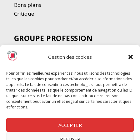
Bons plans
Critique
GROUPE PROFESSION
SPECTACLE
Gestion des cookies
Chèque Intermittents
Henotes
Pour offrir les meilleures expériences, nous utilisons des technologies
Chèque Compta
telles que les cookies pour stocker et/ou accéder aux informations des
Chèque Emploi Spectacle
appareils. Le fait de consentir à ces technologies nous permettra de
traiter des données telles que le comportement de navigation ou les ID
G-Pods
uniques sur ce site. Le fait de ne pas consentir ou de retirer son
consentement peut avoir un effet négatif sur certaines caractéristiques
Profession Audio-visuel
Suivre
Suivre
et fonctions.
Le Cahier Pro
ACCEPTER
REFUSER