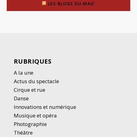
LES BLOGS DU MAG’
RUBRIQUES
A la une
Actus du spectacle
Cirque et rue
Danse
Innovations et numérique
Musique et opéra
Photographie
Thé
â
tre