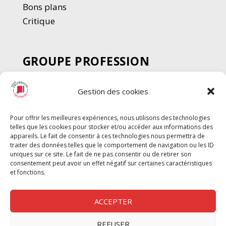
Bons plans
Critique
GROUPE PROFESSION
SPECTACLE
Gestion des cookies
Chèque Intermittents
Henotes
Pour offrir les meilleures expériences, nous utilisons des technologies
Chèque Compta
telles que les cookies pour stocker et/ou accéder aux informations des
Chèque Emploi Spectacle
appareils. Le fait de consentir à ces technologies nous permettra de
traiter des données telles que le comportement de navigation ou les ID
G-Pods
uniques sur ce site. Le fait de ne pas consentir ou de retirer son
consentement peut avoir un effet négatif sur certaines caractéristiques
Profession Audio-visuel
Suivre
Suivre
et fonctions.
Le Cahier Pro
ACCEPTER
REFUSER