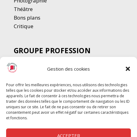
Photographie
Thé
â
tre
Bons plans
Critique
GROUPE PROFESSION
SPECTACLE
Gestion des cookies
Chèque Intermittents
Henotes
Pour offrir les meilleures expériences, nous utilisons des technologies
Chèque Compta
telles que les cookies pour stocker et/ou accéder aux informations des
Chèque Emploi Spectacle
appareils. Le fait de consentir à ces technologies nous permettra de
traiter des données telles que le comportement de navigation ou les ID
G-Pods
uniques sur ce site. Le fait de ne pas consentir ou de retirer son
consentement peut avoir un effet négatif sur certaines caractéristiques
Profession Audio-visuel
Suivre
Suivre
et fonctions.
Le Cahier Pro
ACCEPTER