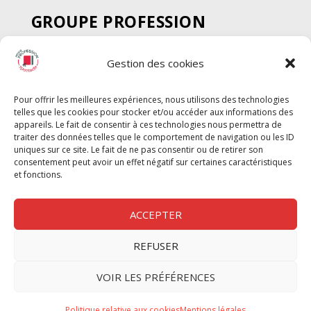
GROUPE PROFESSION
SPECTACLE
Gestion des cookies
Chèque Intermittents
Henotes
Pour offrir les meilleures expériences, nous utilisons des technologies
Chèque Compta
telles que les cookies pour stocker et/ou accéder aux informations des
Chèque Emploi Spectacle
appareils. Le fait de consentir à ces technologies nous permettra de
traiter des données telles que le comportement de navigation ou les ID
G-Pods
uniques sur ce site. Le fait de ne pas consentir ou de retirer son
consentement peut avoir un effet négatif sur certaines caractéristiques
Profession Audio-visuel
Suivre
Suivre
et fonctions.
Le Cahier Pro
ACCEPTER
REFUSER
Nous contacter
VOIR LES PRÉFÉRENCES
Politique de confidentilité
Politique relative aux cookies
Mentions légales