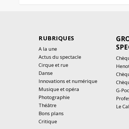
GRO
RUBRIQUES
SPE
A la une
Actus du spectacle
Chèqu
Cirque et rue
Heno
Danse
Chèq
Innovations et numérique
Chèqu
Musique et opéra
G-Po
Photographie
Profe
Thé
â
tre
Le Ca
Bons plans
Critique