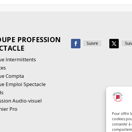
UPE PROFESSION
Suivre
Sui
CTACLE
e Intermittents
tes
ue Compta
e Emploi Spectacle
ds
ssion Audio-visuel
hier Pro
Pour offrir 
cookies pou
consentir à
comportement