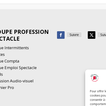
UPE PROFESSION
Suivre
Sui
CTACLE
e Intermittents
tes
ue Compta
e Emploi Spectacle
ds
ssion Audio-visuel
hier Pro
Pour offrir 
cookies pou
consentir à
comportement