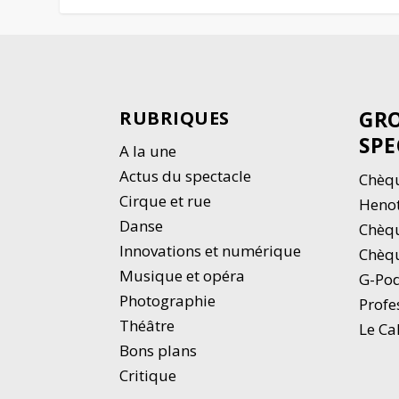
GRO
RUBRIQUES
SPE
A la une
Actus du spectacle
Chèqu
Cirque et rue
Heno
Danse
Chèq
Innovations et numérique
Chèqu
Musique et opéra
G-Po
Photographie
Profe
Thé
â
tre
Le Ca
Bons plans
Critique