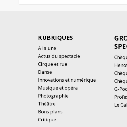
GRO
RUBRIQUES
SPE
A la une
Actus du spectacle
Chèqu
Cirque et rue
Heno
Danse
Chèq
Innovations et numérique
Chèqu
Musique et opéra
G-Po
Photographie
Profe
Thé
â
tre
Le Ca
Bons plans
Critique