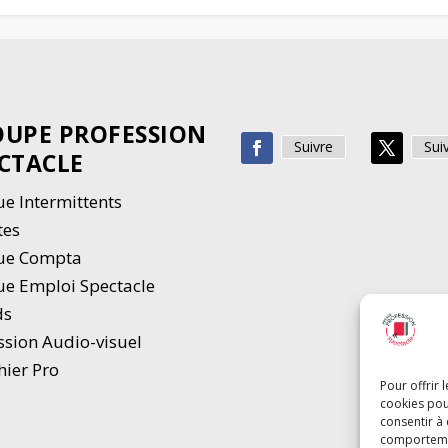
UPE PROFESSION
Suivre
Sui
CTACLE
e Intermittents
tes
ue Compta
e Emploi Spectacle
ds
ssion Audio-visuel
hier Pro
Pour offrir 
cookies pou
consentir à
comportement