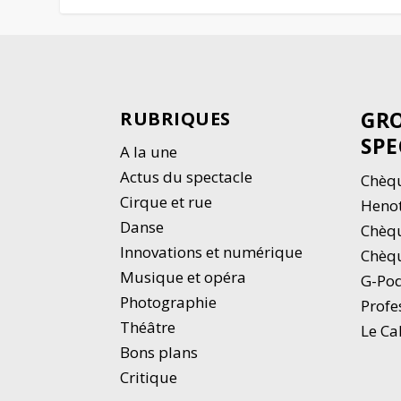
GRO
RUBRIQUES
SPE
A la une
Actus du spectacle
Chèqu
Cirque et rue
Heno
Danse
Chèq
Innovations et numérique
Chèqu
Musique et opéra
G-Po
Photographie
Profe
Thé
â
tre
Le Ca
Bons plans
Critique