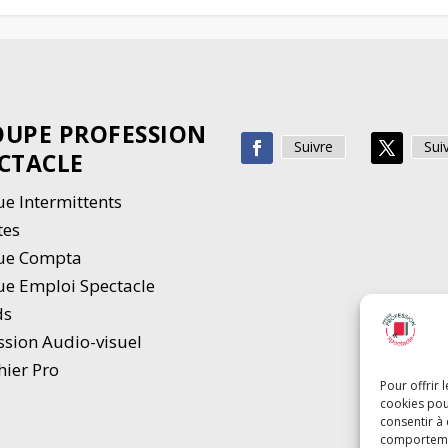
UPE PROFESSION
Suivre
Sui
CTACLE
e Intermittents
tes
ue Compta
e Emploi Spectacle
ds
ssion Audio-visuel
hier Pro
Pour offrir 
cookies pou
consentir à
comportement