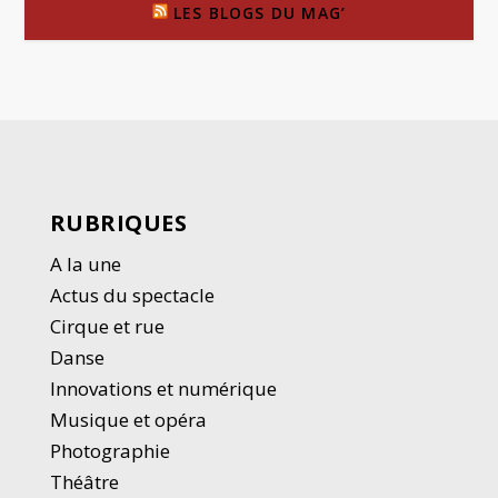
LES BLOGS DU MAG’
RUBRIQUES
A la une
Actus du spectacle
Cirque et rue
Danse
Innovations et numérique
Musique et opéra
Photographie
Thé
â
tre