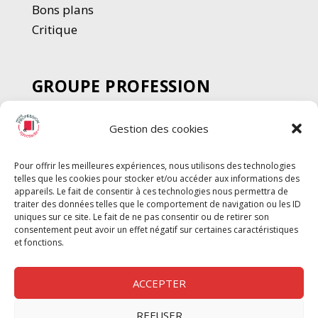
Bons plans
Critique
GROUPE PROFESSION
SPECTACLE
Gestion des cookies
Chèque Intermittents
Henotes
Pour offrir les meilleures expériences, nous utilisons des technologies
Chèque Compta
telles que les cookies pour stocker et/ou accéder aux informations des
Chèque Emploi Spectacle
appareils. Le fait de consentir à ces technologies nous permettra de
traiter des données telles que le comportement de navigation ou les ID
G-Pods
uniques sur ce site. Le fait de ne pas consentir ou de retirer son
consentement peut avoir un effet négatif sur certaines caractéristiques
Profession Audio-visuel
Suivre
Suivre
et fonctions.
Le Cahier Pro
ACCEPTER
REFUSER