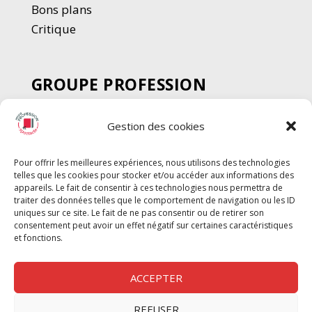
Bons plans
Critique
GROUPE PROFESSION
SPECTACLE
Gestion des cookies
Chèque Intermittents
Henotes
Pour offrir les meilleures expériences, nous utilisons des technologies
Chèque Compta
telles que les cookies pour stocker et/ou accéder aux informations des
Chèque Emploi Spectacle
appareils. Le fait de consentir à ces technologies nous permettra de
traiter des données telles que le comportement de navigation ou les ID
G-Pods
uniques sur ce site. Le fait de ne pas consentir ou de retirer son
consentement peut avoir un effet négatif sur certaines caractéristiques
Profession Audio-visuel
Suivre
Suivre
et fonctions.
Le Cahier Pro
ACCEPTER
REFUSER