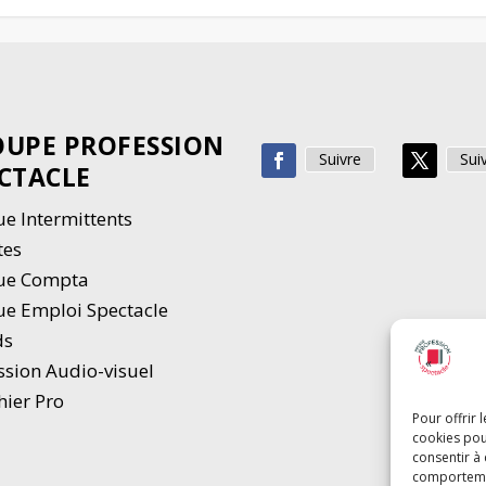
UPE PROFESSION
Suivre
Sui
CTACLE
e Intermittents
tes
ue Compta
e Emploi Spectacle
ds
ssion Audio-visuel
hier Pro
Pour offrir 
cookies pou
consentir à
comportement