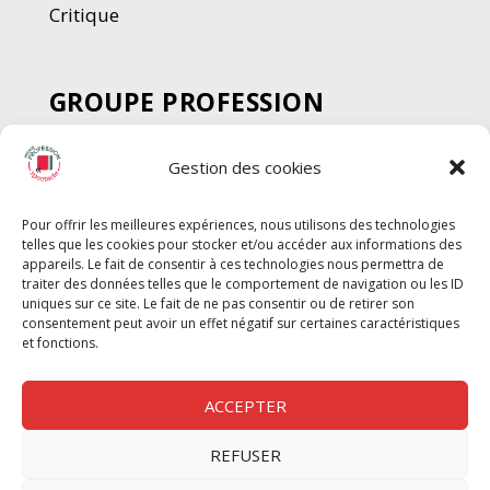
Critique
GROUPE PROFESSION
SPECTACLE
Gestion des cookies
Chèque Intermittents
Henotes
Pour offrir les meilleures expériences, nous utilisons des technologies
Chèque Compta
telles que les cookies pour stocker et/ou accéder aux informations des
Chèque Emploi Spectacle
appareils. Le fait de consentir à ces technologies nous permettra de
traiter des données telles que le comportement de navigation ou les ID
G-Pods
uniques sur ce site. Le fait de ne pas consentir ou de retirer son
consentement peut avoir un effet négatif sur certaines caractéristiques
Profession Audio-visuel
Suivre
Suivre
et fonctions.
Le Cahier Pro
ACCEPTER
REFUSER