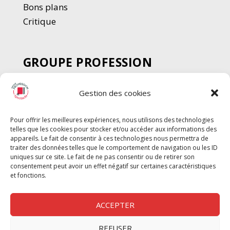
Bons plans
Critique
GROUPE PROFESSION
SPECTACLE
Gestion des cookies
Chèque Intermittents
Henotes
Pour offrir les meilleures expériences, nous utilisons des technologies
Chèque Compta
telles que les cookies pour stocker et/ou accéder aux informations des
Chèque Emploi Spectacle
appareils. Le fait de consentir à ces technologies nous permettra de
traiter des données telles que le comportement de navigation ou les ID
G-Pods
uniques sur ce site. Le fait de ne pas consentir ou de retirer son
consentement peut avoir un effet négatif sur certaines caractéristiques
Profession Audio-visuel
Suivre
Suivre
et fonctions.
Le Cahier Pro
ACCEPTER
REFUSER