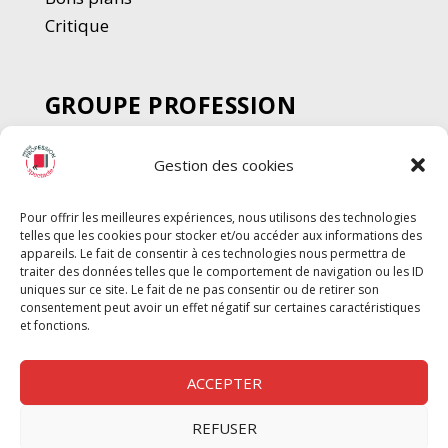
Critique
GROUPE PROFESSION
SPECTACLE
Gestion des cookies
Chèque Intermittents
Henotes
Pour offrir les meilleures expériences, nous utilisons des technologies
Chèque Compta
telles que les cookies pour stocker et/ou accéder aux informations des
Chèque Emploi Spectacle
appareils. Le fait de consentir à ces technologies nous permettra de
traiter des données telles que le comportement de navigation ou les ID
G-Pods
uniques sur ce site. Le fait de ne pas consentir ou de retirer son
consentement peut avoir un effet négatif sur certaines caractéristiques
Profession Audio-visuel
Suivre
Suivre
et fonctions.
Le Cahier Pro
ACCEPTER
REFUSER