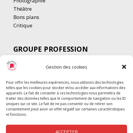
Photographie
Thé
â
tre
Bons plans
Critique
GROUPE PROFESSION
SPECTACLE
Gestion des cookies
Chèque Intermittents
Henotes
Pour offrir les meilleures expériences, nous utilisons des technologies
Chèque Compta
telles que les cookies pour stocker et/ou accéder aux informations des
Chèque Emploi Spectacle
appareils. Le fait de consentir à ces technologies nous permettra de
traiter des données telles que le comportement de navigation ou les ID
G-Pods
uniques sur ce site. Le fait de ne pas consentir ou de retirer son
consentement peut avoir un effet négatif sur certaines caractéristiques
Profession Audio-visuel
Suivre
Suivre
et fonctions.
Le Cahier Pro
ACCEPTER