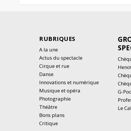
GRO
RUBRIQUES
SPE
A la une
Actus du spectacle
Chèqu
Cirque et rue
Heno
Danse
Chèq
Innovations et numérique
Chèqu
Musique et opéra
G-Po
Photographie
Profe
Thé
â
tre
Le Ca
Bons plans
Critique