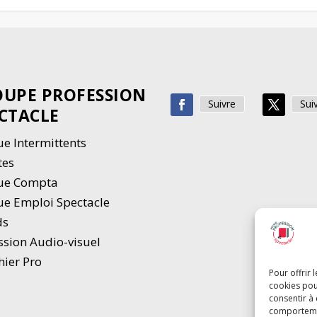
UPE PROFESSION
Suivre
Sui
CTACLE
e Intermittents
tes
ue Compta
e Emploi Spectacle
ds
ssion Audio-visuel
hier Pro
Pour offrir 
cookies pou
consentir à
comportement