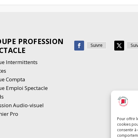
UPE PROFESSION
Suivre
Sui
CTACLE
e Intermittents
tes
ue Compta
e Emploi Spectacle
ds
ssion Audio-visuel
hier Pro
Pour offrir 
cookies pou
consentir à
comportement