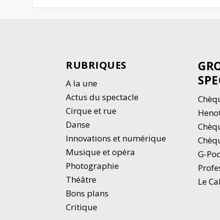
GRO
RUBRIQUES
SPE
A la une
Actus du spectacle
Chèqu
Cirque et rue
Heno
Danse
Chèq
Innovations et numérique
Chèqu
Musique et opéra
G-Po
Photographie
Profe
Thé
â
tre
Le Ca
Bons plans
Critique