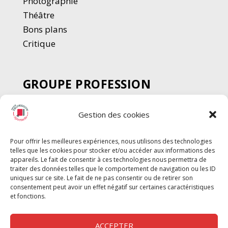
Photographie
Thé
â
tre
Bons plans
Critique
GROUPE PROFESSION
SPECTACLE
Gestion des cookies
Chèque Intermittents
Henotes
Pour offrir les meilleures expériences, nous utilisons des technologies
Chèque Compta
telles que les cookies pour stocker et/ou accéder aux informations des
Chèque Emploi Spectacle
appareils. Le fait de consentir à ces technologies nous permettra de
traiter des données telles que le comportement de navigation ou les ID
G-Pods
uniques sur ce site. Le fait de ne pas consentir ou de retirer son
consentement peut avoir un effet négatif sur certaines caractéristiques
Profession Audio-visuel
Suivre
Suivre
et fonctions.
Le Cahier Pro
ACCEPTER