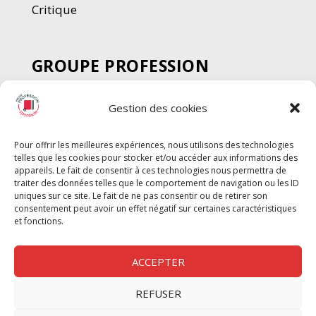
Critique
GROUPE PROFESSION
SPECTACLE
Gestion des cookies
Chèque Intermittents
Henotes
Pour offrir les meilleures expériences, nous utilisons des technologies
Chèque Compta
telles que les cookies pour stocker et/ou accéder aux informations des
Chèque Emploi Spectacle
appareils. Le fait de consentir à ces technologies nous permettra de
traiter des données telles que le comportement de navigation ou les ID
G-Pods
uniques sur ce site. Le fait de ne pas consentir ou de retirer son
consentement peut avoir un effet négatif sur certaines caractéristiques
Profession Audio-visuel
Suivre
Suivre
et fonctions.
Le Cahier Pro
ACCEPTER
REFUSER