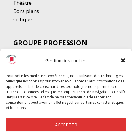
Thé
â
tre
Bons plans
Critique
GROUPE PROFESSION
SPECTACLE
Gestion des cookies
Chèque Intermittents
Henotes
Pour offrir les meilleures expériences, nous utilisons des technologies
Chèque Compta
telles que les cookies pour stocker et/ou accéder aux informations des
Chèque Emploi Spectacle
appareils. Le fait de consentir à ces technologies nous permettra de
traiter des données telles que le comportement de navigation ou les ID
G-Pods
uniques sur ce site. Le fait de ne pas consentir ou de retirer son
consentement peut avoir un effet négatif sur certaines caractéristiques
Profession Audio-visuel
Suivre
Suivre
et fonctions.
Le Cahier Pro
ACCEPTER