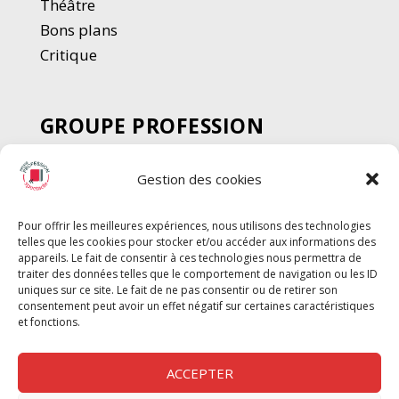
Thé
â
tre
Bons plans
Critique
GROUPE PROFESSION
SPECTACLE
Gestion des cookies
Chèque Intermittents
Henotes
Pour offrir les meilleures expériences, nous utilisons des technologies
Chèque Compta
telles que les cookies pour stocker et/ou accéder aux informations des
Chèque Emploi Spectacle
appareils. Le fait de consentir à ces technologies nous permettra de
traiter des données telles que le comportement de navigation ou les ID
G-Pods
uniques sur ce site. Le fait de ne pas consentir ou de retirer son
consentement peut avoir un effet négatif sur certaines caractéristiques
Profession Audio-visuel
Suivre
Suivre
et fonctions.
Le Cahier Pro
ACCEPTER