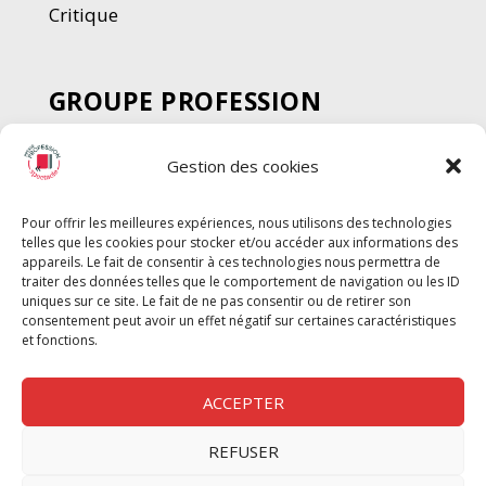
Critique
GROUPE PROFESSION
SPECTACLE
Gestion des cookies
Chèque Intermittents
Henotes
Pour offrir les meilleures expériences, nous utilisons des technologies
Chèque Compta
telles que les cookies pour stocker et/ou accéder aux informations des
Chèque Emploi Spectacle
appareils. Le fait de consentir à ces technologies nous permettra de
traiter des données telles que le comportement de navigation ou les ID
G-Pods
uniques sur ce site. Le fait de ne pas consentir ou de retirer son
consentement peut avoir un effet négatif sur certaines caractéristiques
Profession Audio-visuel
Suivre
Suivre
et fonctions.
Le Cahier Pro
ACCEPTER
REFUSER