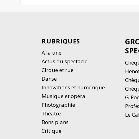
GRO
RUBRIQUES
SPE
A la une
Actus du spectacle
Chèqu
Cirque et rue
Heno
Danse
Chèq
Innovations et numérique
Chèqu
Musique et opéra
G-Po
Photographie
Profe
Thé
â
tre
Le Ca
Bons plans
Critique