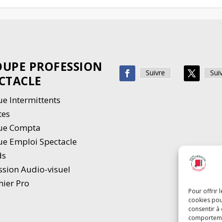
UPE PROFESSION
Suivre
Sui
CTACLE
e Intermittents
tes
ue Compta
e Emploi Spectacle
ds
ssion Audio-visuel
hier Pro
Pour offrir 
cookies pou
consentir à
comportement