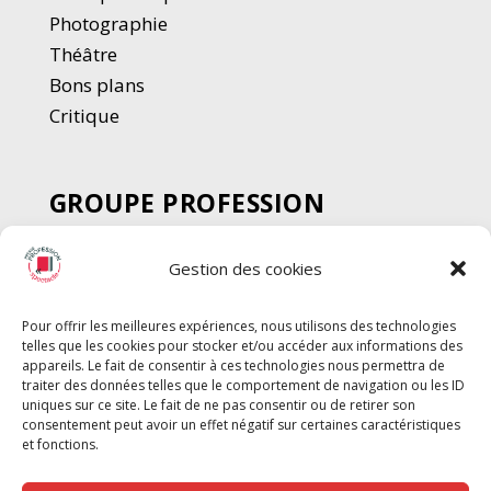
Photographie
Thé
â
tre
Bons plans
Critique
GROUPE PROFESSION
SPECTACLE
Gestion des cookies
Chèque Intermittents
Henotes
Pour offrir les meilleures expériences, nous utilisons des technologies
Chèque Compta
telles que les cookies pour stocker et/ou accéder aux informations des
Chèque Emploi Spectacle
appareils. Le fait de consentir à ces technologies nous permettra de
traiter des données telles que le comportement de navigation ou les ID
G-Pods
uniques sur ce site. Le fait de ne pas consentir ou de retirer son
consentement peut avoir un effet négatif sur certaines caractéristiques
Profession Audio-visuel
Suivre
Suivre
et fonctions.
Le Cahier Pro