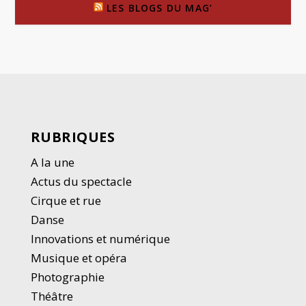
LES BLOGS DU MAG’
RUBRIQUES
A la une
Actus du spectacle
Cirque et rue
Danse
Innovations et numérique
Musique et opéra
Photographie
Thé
â
tre