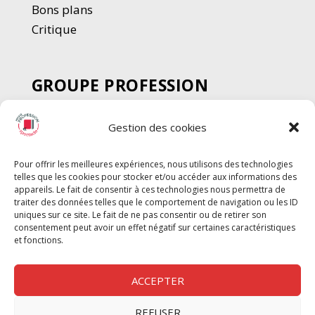
Bons plans
Critique
GROUPE PROFESSION
SPECTACLE
Gestion des cookies
Chèque Intermittents
Henotes
Pour offrir les meilleures expériences, nous utilisons des technologies
Chèque Compta
telles que les cookies pour stocker et/ou accéder aux informations des
Chèque Emploi Spectacle
appareils. Le fait de consentir à ces technologies nous permettra de
traiter des données telles que le comportement de navigation ou les ID
G-Pods
uniques sur ce site. Le fait de ne pas consentir ou de retirer son
consentement peut avoir un effet négatif sur certaines caractéristiques
Profession Audio-visuel
Suivre
Suivre
et fonctions.
Le Cahier Pro
ACCEPTER
REFUSER