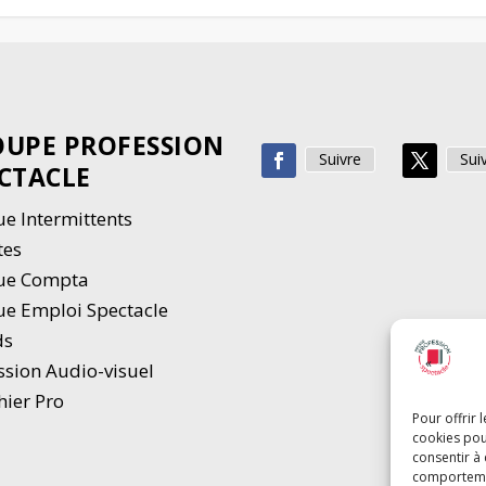
UPE PROFESSION
Suivre
Sui
CTACLE
e Intermittents
tes
ue Compta
e Emploi Spectacle
ds
ssion Audio-visuel
hier Pro
Pour offrir 
cookies pou
consentir à
comportement