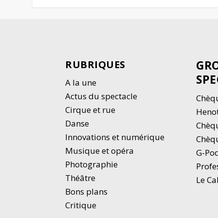
GRO
RUBRIQUES
SPE
A la une
Actus du spectacle
Chèqu
Cirque et rue
Heno
Danse
Chèq
Innovations et numérique
Chèqu
Musique et opéra
G-Po
Photographie
Profe
Thé
â
tre
Le Ca
Bons plans
Critique