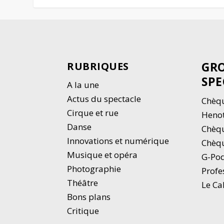
GRO
RUBRIQUES
SPE
A la une
Actus du spectacle
Chèqu
Cirque et rue
Heno
Danse
Chèq
Innovations et numérique
Chèqu
Musique et opéra
G-Po
Photographie
Profe
Thé
â
tre
Le Ca
Bons plans
Critique