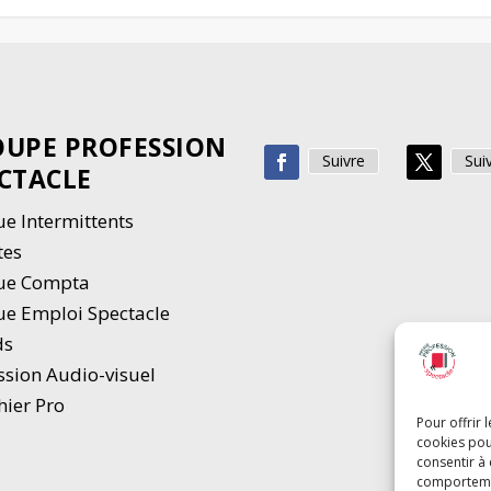
UPE PROFESSION
Suivre
Sui
CTACLE
e Intermittents
tes
ue Compta
e Emploi Spectacle
ds
ssion Audio-visuel
hier Pro
Pour offrir 
cookies pou
consentir à
comportement