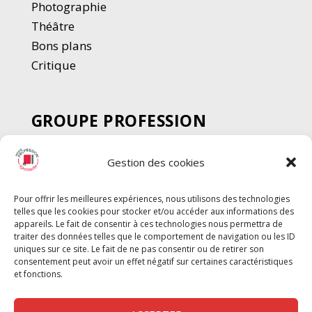
Photographie
Thé
â
tre
Bons plans
Critique
GROUPE PROFESSION
SPECTACLE
Gestion des cookies
Chèque Intermittents
Henotes
Pour offrir les meilleures expériences, nous utilisons des technologies
Chèque Compta
telles que les cookies pour stocker et/ou accéder aux informations des
Chèque Emploi Spectacle
appareils. Le fait de consentir à ces technologies nous permettra de
traiter des données telles que le comportement de navigation ou les ID
G-Pods
uniques sur ce site. Le fait de ne pas consentir ou de retirer son
consentement peut avoir un effet négatif sur certaines caractéristiques
Profession Audio-visuel
Suivre
Suivre
et fonctions.
Le Cahier Pro