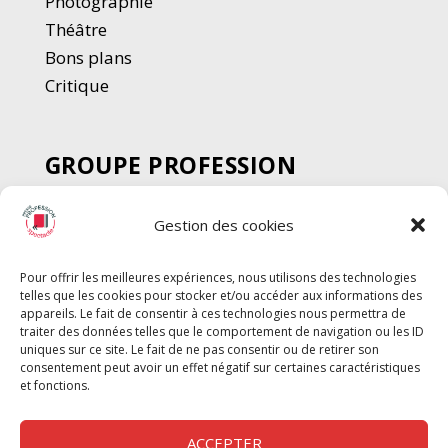
Photographie
Thé
â
tre
Bons plans
Critique
GROUPE PROFESSION
SPECTACLE
Gestion des cookies
Chèque Intermittents
Henotes
Pour offrir les meilleures expériences, nous utilisons des technologies
Chèque Compta
telles que les cookies pour stocker et/ou accéder aux informations des
Chèque Emploi Spectacle
appareils. Le fait de consentir à ces technologies nous permettra de
traiter des données telles que le comportement de navigation ou les ID
G-Pods
uniques sur ce site. Le fait de ne pas consentir ou de retirer son
consentement peut avoir un effet négatif sur certaines caractéristiques
Profession Audio-visuel
Suivre
Suivre
et fonctions.
Le Cahier Pro
ACCEPTER