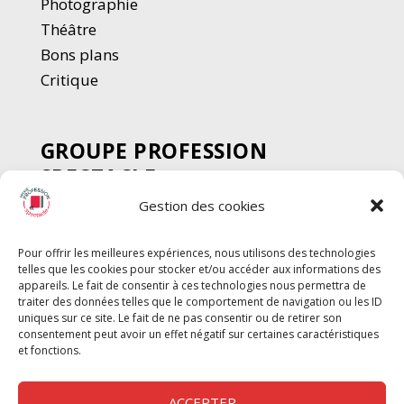
Photographie
Thé
â
tre
Bons plans
Critique
GROUPE PROFESSION
SPECTACLE
Gestion des cookies
Chèque Intermittents
Henotes
Pour offrir les meilleures expériences, nous utilisons des technologies
Chèque Compta
telles que les cookies pour stocker et/ou accéder aux informations des
Chèque Emploi Spectacle
appareils. Le fait de consentir à ces technologies nous permettra de
traiter des données telles que le comportement de navigation ou les ID
G-Pods
uniques sur ce site. Le fait de ne pas consentir ou de retirer son
consentement peut avoir un effet négatif sur certaines caractéristiques
Profession Audio-visuel
Suivre
Suivre
et fonctions.
Le Cahier Pro
ACCEPTER