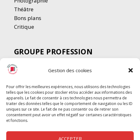
Photographie
Thé
â
tre
Bons plans
Critique
GROUPE PROFESSION
SPECTACLE
Gestion des cookies
Chèque Intermittents
Henotes
Pour offrir les meilleures expériences, nous utilisons des technologies
Chèque Compta
telles que les cookies pour stocker et/ou accéder aux informations des
Chèque Emploi Spectacle
appareils. Le fait de consentir à ces technologies nous permettra de
traiter des données telles que le comportement de navigation ou les ID
G-Pods
uniques sur ce site. Le fait de ne pas consentir ou de retirer son
consentement peut avoir un effet négatif sur certaines caractéristiques
Profession Audio-visuel
Suivre
Suivre
et fonctions.
Le Cahier Pro
ACCEPTER